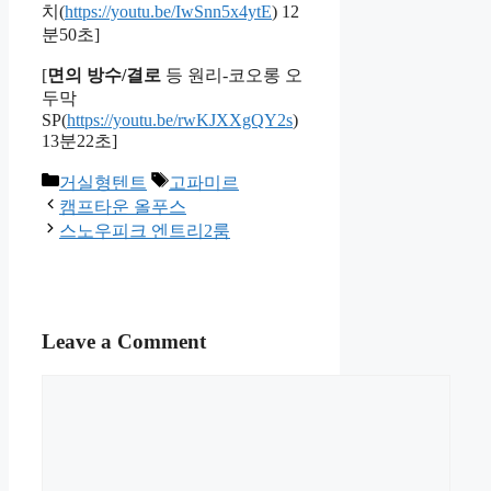
치(
https://youtu.be/IwSnn5x4ytE
) 12
분50초]
[
면의 방수/결로
등 원리-코오롱 오
두막
SP(
https://youtu.be/rwKJXXgQY2s
)
13분22초]
Categories
Tags
거실형텐트
고파미르
캠프타운 올푸스
스노우피크 엔트리2룸
Leave a Comment
Comment