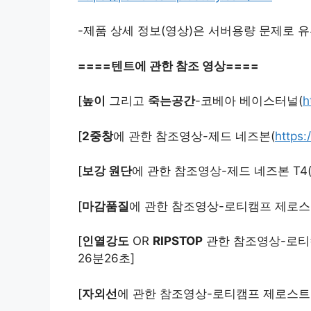
-제품 상세 정보(영상)은 서버용량 문제로 
====텐트에 관한 참조 영상====
[
높이
그리고
죽는공간
-코베아 베이스터널(
h
[
2중창
에 관한 참조영상-제드 네즈본(
https:
[
보강 원단
에 관한 참조영상-제드 네즈본 T4
[
마감품질
에 관한 참조영상-로티캠프 제로스트
[
인열강도
OR
RIPSTOP
관한 참조영상-로티캠
26분26초]
[
자외선
에 관한 참조영상-로티캠프 제로스트 