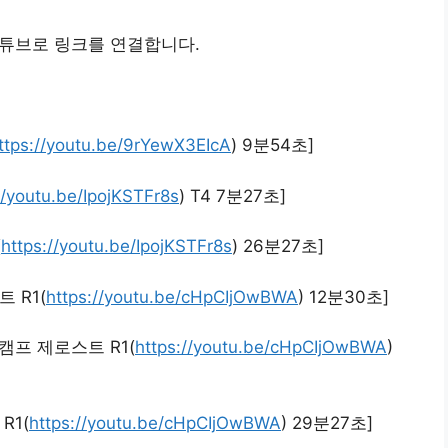
유튜브로 링크를 연결합니다.
ttps://youtu.be/9rYewX3EIcA
) 9분54초]
//youtu.be/IpojKSTFr8s
) T4 7분27초]
(
https://youtu.be/IpojKSTFr8s
) 26분27초]
 R1(
https://youtu.be/cHpCIjOwBWA
) 12분30초]
프 제로스트 R1(
https://youtu.be/cHpCIjOwBWA
)
R1(
https://youtu.be/cHpCIjOwBWA
) 29분27초]