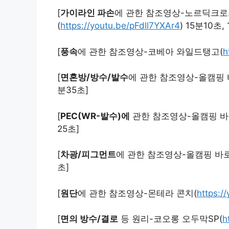
[
가이라인 파손
에 관한 참조영상-노르딕크로스
(
https://youtu.be/pFdll7YXAr4
) 15분10초,
[
풍속
에 관한 참조영상-코베아 와일드탱고(
h
[
면혼방/방수/발수
에 관한 참조영상-올캠핑 
분35초]
[
PEC(WR-발수)에
관한 참조영상-올캠핑 바
25초]
[
차광/피그먼트
에 관한 참조영상-올캠핑 바
초]
[
원단
에 관한 참조영상-몬테라 콘치(
https:/
[
면의 방수/결로
등 원리-코오롱 오두막SP(
h