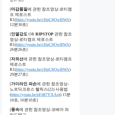
[
마감품질
에 관한 참조영상-로티캠
프 제로스트
R1(
https://youtu.be/cHpCIjOwBWA
)
12분30초]
[
인열강도
OR
RIPSTOP
관한 참조
영상-로티캠프 제로스트
R1(
https://youtu.be/cHpCIjOwBWA
)
26분26초]
[
자외선
에 관한 참조영상-로티캠프
제로스트
R1(
https://youtu.be/cHpCIjOwBWA
)
29분27초]
[
가이라인 파손
에 관한 참조영상-
노르딕크로스 헬릭스(22) 사용법
(
https://youtu.be/pFdll7YXAr4
) 15분
10초, 16분10초]
[
풍속
에 관한 참조영상-코베아 와
일드탱고