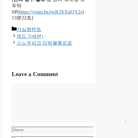
두막
SP(
https://youtu.be/rwKJXXgQY2s
)
13분22초]
Categories
거실형텐트
제드 7(세븐)
스노우피크 리빙쉘롱프로
Leave a Comment
Comment
Name