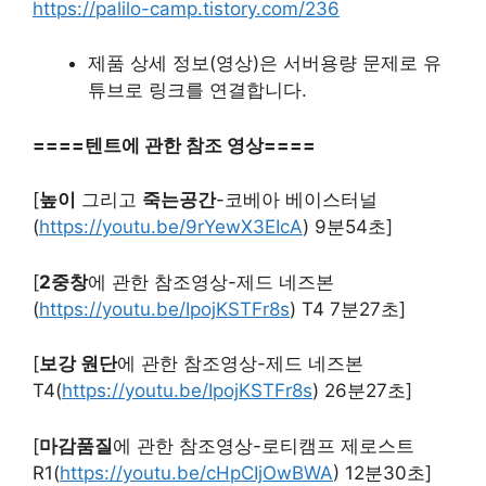
https://palilo-camp.tistory.com/236
제품 상세 정보(영상)은 서버용량 문제로 유
튜브로 링크를 연결합니다.
====텐트에 관한 참조 영상====
[
높이
그리고
죽는공간
-코베아 베이스터널
(
https://youtu.be/9rYewX3EIcA
) 9분54초]
[
2중창
에 관한 참조영상-제드 네즈본
(
https://youtu.be/IpojKSTFr8s
) T4 7분27초]
[
보강 원단
에 관한 참조영상-제드 네즈본
T4(
https://youtu.be/IpojKSTFr8s
) 26분27초]
[
마감품질
에 관한 참조영상-로티캠프 제로스트
R1(
https://youtu.be/cHpCIjOwBWA
) 12분30초]