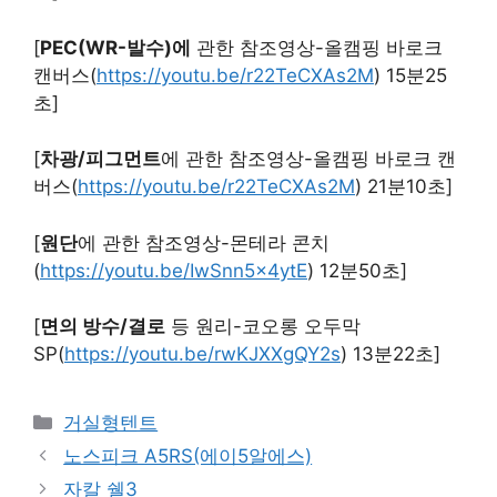
[
PEC(WR-발수)에
관한 참조영상-올캠핑 바로크
캔버스(
https://youtu.be/r22TeCXAs2M
) 15분25
초]
[
차광/피그먼트
에 관한 참조영상-올캠핑 바로크 캔
버스(
https://youtu.be/r22TeCXAs2M
) 21분10초]
[
원단
에 관한 참조영상-몬테라 콘치
(
https://youtu.be/IwSnn5x4ytE
) 12분50초]
[
면의 방수/결로
등 원리-코오롱 오두막
SP(
https://youtu.be/rwKJXXgQY2s
) 13분22초]
Categories
거실형텐트
노스피크 A5RS(에이5알에스)
자칼 쉘3