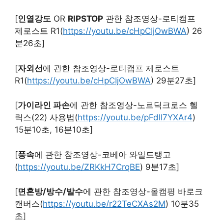
[
인열강도
OR
RIPSTOP
관한 참조영상-로티캠프
제로스트 R1(
https://youtu.be/cHpCIjOwBWA
) 26
분26초]
[
자외선
에 관한 참조영상-로티캠프 제로스트
R1(
https://youtu.be/cHpCIjOwBWA
) 29분27초]
[
가이라인 파손
에 관한 참조영상-노르딕크로스 헬
릭스(22) 사용법(
https://youtu.be/pFdll7YXAr4
)
15분10초, 16분10초]
[
풍속
에 관한 참조영상-코베아 와일드탱고
(
https://youtu.be/ZRKkH7CrqBE
) 9분17초]
[
면혼방/방수/발수
에 관한 참조영상-올캠핑 바로크
캔버스(
https://youtu.be/r22TeCXAs2M
) 10분35
초]