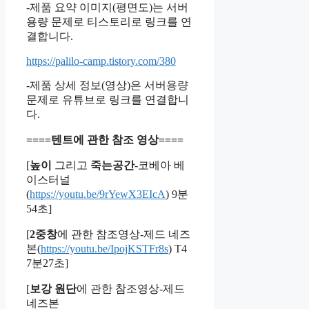
-제품 요약 이미지(평면도)는 서버
용량 문제로 티스토리로 링크를 연
결합니다.
https://palilo-camp.tistory.com/380
-제품 상세 정보(영상)은 서버용량
문제로 유튜브로 링크를 연결합니
다.
====텐트에 관한 참조 영상====
[
높이
그리고
죽는공간
-코베아 베
이스터널
(
https://youtu.be/9rYewX3EIcA
) 9분
54초]
[
2중창
에 관한 참조영상-제드 네즈
본(
https://youtu.be/IpojKSTFr8s
) T4
7분27초]
[
보강 원단
에 관한 참조영상-제드
네즈본