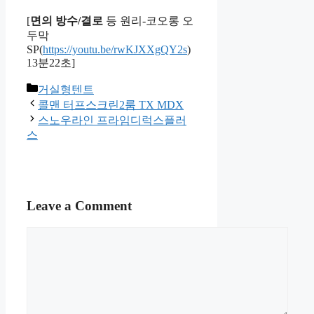
[
면의 방수/결로
등 원리-코오롱 오
두막
SP(
https://youtu.be/rwKJXXgQY2s
)
13분22초]
Categories
거실형텐트
콜맨 터프스크린2룸 TX MDX
스노우라인 프라임디럭스플러
스
Leave a Comment
Comment