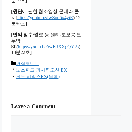
분10초]
[
원단
에 관한 참조영상-몬테라 콘
치(
https://youtu.be/IwSnn5x4ytE
) 12
분50초]
[
면의 방수/결로
등 원리-코오롱 오
두막
SP(
https://youtu.be/rwKJXXgQY2s
)
13분22초]
Categories
거실형텐트
노스피크 퍼시픽오션 EX
제드 티맥스EX(블랙)
Leave a Comment
Comment