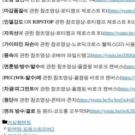
[
마감품질
에 관한 참조영상-로티캠프 제로스트 R1(
https://you
[
인열강도
OR
RIPSTOP
관한 참조영상-로티캠프 제로스트 R1(
[
자외선
에 관한 참조영상-로티캠프 제로스트 R1(
https://youtu
[
가이라인 파손
에 관한 참조영상-노르딕크로스 헬릭스(22) 사용
[
풍속
에 관한 참조영상-코베아 와일드탱고(
https://youtu.be/ZR
[
면혼방/방수/발수
에 관한 참조영상-올캠핑 바로크 캔버스(
http
[
PEC(WR-발수)에
관한 참조영상-올캠핑 바로크 캔버스(
https:
[
차광/피그먼트
에 관한 참조영상-올캠핑 바로크 캔버스(
https:/
[
원단
에 관한 참조영상-몬테라 콘치(
https://youtu.be/IwSnn5x4ytE
[
면의 방수/결로
등 원리-코오롱 오두막SP(
https://youtu.be/rw
Categories
거실형텐트
탑앤탑 포레스트리버2