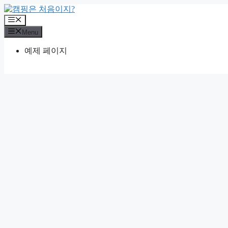
Skip
to
Menu
content
Menu
예제 페이지