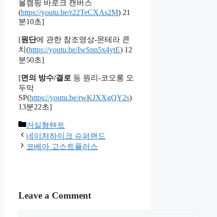
올캠핑 바로크 캔버스
(
https://youtu.be/r22TeCXAs2M
) 21
분10초]
[
원단
에 관한 참조영상-몬테라 콘
치(
https://youtu.be/IwSnn5x4ytE
) 12
분50초]
[
면의 방수/결로
등 원리-코오롱 오
두막
SP(
https://youtu.be/rwKJXXgQY2s
)
13분22초]
Categories
거실형텐트
네이처하이크 슈퍼랜드
코베아 고스트플러스
Leave a Comment
Comment