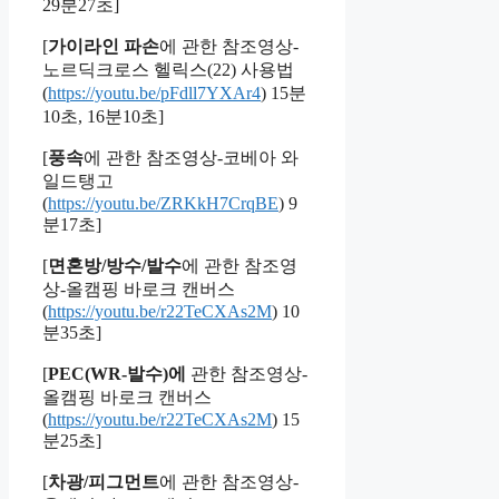
29분27초]
[
가이라인 파손
에 관한 참조영상-
노르딕크로스 헬릭스(22) 사용법
(
https://youtu.be/pFdll7YXAr4
) 15분
10초, 16분10초]
[
풍속
에 관한 참조영상-코베아 와
일드탱고
(
https://youtu.be/ZRKkH7CrqBE
) 9
분17초]
[
면혼방/방수/발수
에 관한 참조영
상-올캠핑 바로크 캔버스
(
https://youtu.be/r22TeCXAs2M
) 10
분35초]
[
PEC(WR-발수)에
관한 참조영상-
올캠핑 바로크 캔버스
(
https://youtu.be/r22TeCXAs2M
) 15
분25초]
[
차광/피그먼트
에 관한 참조영상-