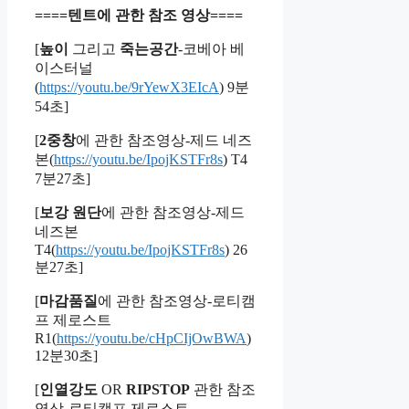
====텐트에 관한 참조 영상====
[
높이
그리고
죽는공간
-코베아 베
이스터널
(
https://youtu.be/9rYewX3EIcA
) 9분
54초]
[
2중창
에 관한 참조영상-제드 네즈
본(
https://youtu.be/IpojKSTFr8s
) T4
7분27초]
[
보강 원단
에 관한 참조영상-제드
네즈본
T4(
https://youtu.be/IpojKSTFr8s
) 26
분27초]
[
마감품질
에 관한 참조영상-로티캠
프 제로스트
R1(
https://youtu.be/cHpCIjOwBWA
)
12분30초]
[
인열강도
OR
RIPSTOP
관한 참조
영상-로티캠프 제로스트