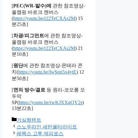
[
PEC(WR-발수)에
관한 참조영상-
올캠핑 바로크 캔버스
(
https://youtu.be/r22TeCXAs2M
) 15
분25초]
[
차광/피그먼트
에 관한 참조영상-
올캠핑 바로크 캔버스
(
https://youtu.be/r22TeCXAs2M
) 21
분10초]
[
원단
에 관한 참조영상-몬테라 콘
치(
https://youtu.be/IwSnn5x4ytE
) 12
분50초]
[
면의 방수/결로
등 원리-코오롱 오
두막
SP(
https://youtu.be/rwKJXXgQY2s
)
13분22초]
Categories
거실형텐트
스노우라인 새턴쉘터라이트
레펙스 고투 제피로스