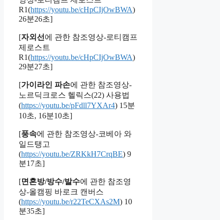
R1(
https://youtu.be/cHpCIjOwBWA
)
26분26초]
[
자외선
에 관한 참조영상-로티캠프
제로스트
R1(
https://youtu.be/cHpCIjOwBWA
)
29분27초]
[
가이라인 파손
에 관한 참조영상-
노르딕크로스 헬릭스(22) 사용법
(
https://youtu.be/pFdll7YXAr4
) 15분
10초, 16분10초]
[
풍속
에 관한 참조영상-코베아 와
일드탱고
(
https://youtu.be/ZRKkH7CrqBE
) 9
분17초]
[
면혼방/방수/발수
에 관한 참조영
상-올캠핑 바로크 캔버스
(
https://youtu.be/r22TeCXAs2M
) 10
분35초]