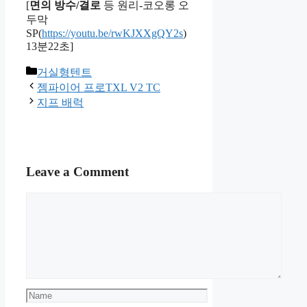
[
면의 방수/결로
등 원리-코오롱 오
두막
SP(
https://youtu.be/rwKJXXgQY2s
)
13분22초]
Categories
거실형텐트
젬파이어 프로TXL V2 TC
지프 배럭
Leave a Comment
Comment
Name