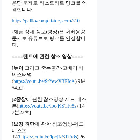
용량 문제로 티스토리로 링크를 연
결합니다.
https://palilo-camp.tistory.com/310
-제품 상세 정보(영상)은 서버용량
문제로 유튜브로 링크를 연결합니
다.
====텐트에 관한 참조 영상====
[
높이
그리고
죽는공간
-코베아 베
이스터널
(
https://youtu.be/9rYewX3EIcA
) 9분
54초]
[
2중창
에 관한 참조영상-제드 네즈
본(
https://youtu.be/IpojKSTFr8s
) T4
7분27초]
[
보강 원단
에 관한 참조영상-제드
네즈본
T4(
https://youtu.be/IpojKSTFr8s
) 26