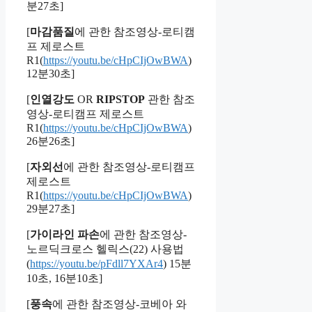
분27초]
[
마감품질
에 관한 참조영상-로티캠
프 제로스트
R1(
https://youtu.be/cHpCIjOwBWA
)
12분30초]
[
인열강도
OR
RIPSTOP
관한 참조
영상-로티캠프 제로스트
R1(
https://youtu.be/cHpCIjOwBWA
)
26분26초]
[
자외선
에 관한 참조영상-로티캠프
제로스트
R1(
https://youtu.be/cHpCIjOwBWA
)
29분27초]
[
가이라인 파손
에 관한 참조영상-
노르딕크로스 헬릭스(22) 사용법
(
https://youtu.be/pFdll7YXAr4
) 15분
10초, 16분10초]
[
풍속
에 관한 참조영상-코베아 와