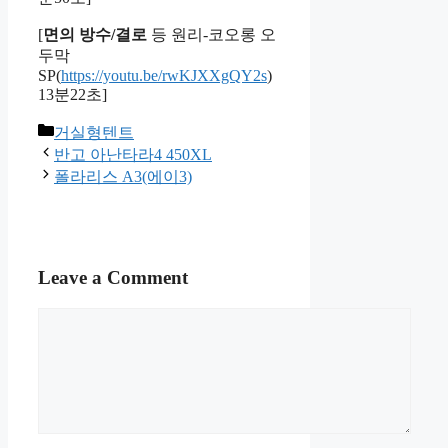
[
면의 방수/결로
등 원리-코오롱 오
두막
SP(
https://youtu.be/rwKJXXgQY2s
)
13분22초]
Categories
거실형텐트
반고 아난타라4 450XL
폴라리스 A3(에이3)
Leave a Comment
Comment