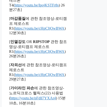
네즈본
T4(
https://youtu.be/IpojKSTFr8s
) 26
분27초]
[
마감품질
에 관한 참조영상-로티캠
프 제로스트
R1(
https://youtu.be/cHpCIjOwBWA
)
12분30초]
[
인열강도
OR
RIPSTOP
관한 참조
영상-로티캠프 제로스트
R1(
https://youtu.be/cHpCIjOwBWA
)
26분26초]
[
자외선
에 관한 참조영상-로티캠프
제로스트
R1(
https://youtu.be/cHpCIjOwBWA
)
29분27초]
[
가이라인 파손
에 관한 참조영상-
노르딕크로스 헬릭스(22) 사용법
(
https://youtu.be/pFdll7YXAr4
) 15분
10초, 16분10초]