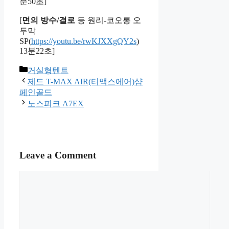
분50초]
[
면의 방수/결로
등 원리-코오롱 오
두막
SP(
https://youtu.be/rwKJXXgQY2s
)
13분22초]
Categories
거실형텐트
제드 T-MAX AIR(티맥스에어)샴
페인골드
노스피크 A7EX
Leave a Comment
Comment