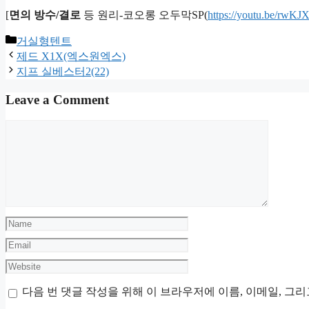
[
면의 방수/결로
등 원리-코오롱 오두막SP(
https://youtu.be/rw
Categories
거실형텐트
제드 X1X(엑스원엑스)
지프 실베스터2(22)
Leave a Comment
Comment
Name
Email
Website
다음 번 댓글 작성을 위해 이 브라우저에 이름, 이메일, 그