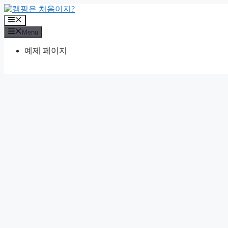
Skip
to
Menu
content
Menu
예제 페이지