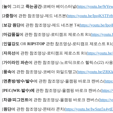
[
높이
그리고
죽는공간
-코베아 베이스터널(
https://youtu.be/9rY
[
2중창
에 관한 참조영상-제드 네즈본(
https://youtu.be/IpojKSTFr8
[
보강 원단
에 관한 참조영상-제드 네즈본 T4(
https://youtu.be/Ip
[
마감품질
에 관한 참조영상-로티캠프 제로스트 R1(
https://you
[
인열강도
OR
RIPSTOP
관한 참조영상-로티캠프 제로스트 R1(
[
자외선
에 관한 참조영상-로티캠프 제로스트 R1(
https://youtu
[
가이라인 파손
에 관한 참조영상-노르딕크로스 헬릭스(22) 사용
[
풍속
에 관한 참조영상-코베아 와일드탱고(
https://youtu.be/ZR
[
면혼방/방수/발수
에 관한 참조영상-올캠핑 바로크 캔버스(
http
[
PEC(WR-발수)에
관한 참조영상-올캠핑 바로크 캔버스(
https:
[
차광/피그먼트
에 관한 참조영상-올캠핑 바로크 캔버스(
https:/
[
원단
에 관한 참조영상-몬테라 콘치(
https://youtu.be/IwSnn5x4ytE