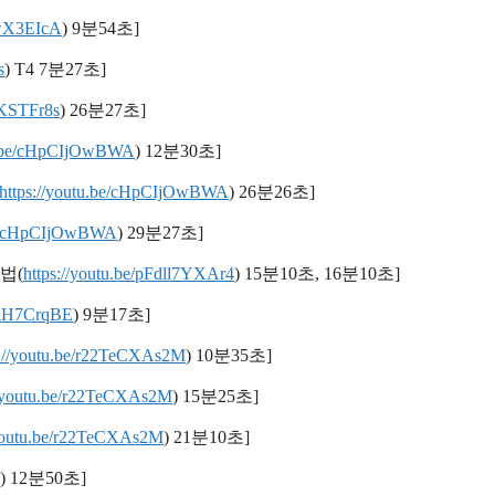
ewX3EIcA
) 9분54초]
s
) T4 7분27초]
ojKSTFr8s
) 26분27초]
tu.be/cHpCIjOwBWA
) 12분30초]
https://youtu.be/cHpCIjOwBWA
) 26분26초]
.be/cHpCIjOwBWA
) 29분27초]
법(
https://youtu.be/pFdll7YXAr4
) 15분10초, 16분10초]
KkH7CrqBE
) 9분17초]
s://youtu.be/r22TeCXAs2M
) 10분35초]
//youtu.be/r22TeCXAs2M
) 15분25초]
/youtu.be/r22TeCXAs2M
) 21분10초]
) 12분50초]