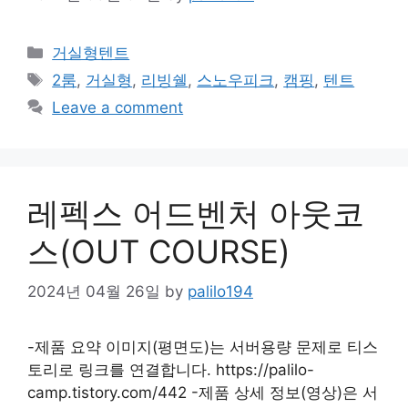
Categories
거실형텐트
Tags
2룸
,
거실형
,
리빙쉘
,
스노우피크
,
캠핑
,
텐트
Leave a comment
레펙스 어드벤처 아웃코
스(OUT COURSE)
2024년 04월 26일
by
palilo194
-제품 요약 이미지(평면도)는 서버용량 문제로 티스
토리로 링크를 연결합니다. https://palilo-
camp.tistory.com/442 -제품 상세 정보(영상)은 서