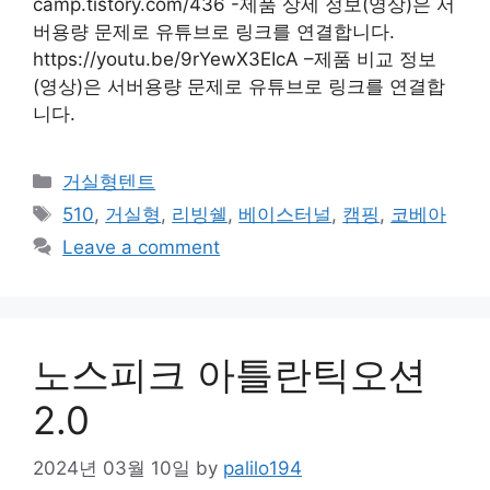
camp.tistory.com/436 -제품 상세 정보(영상)은 서
버용량 문제로 유튜브로 링크를 연결합니다.
https://youtu.be/9rYewX3EIcA –제품 비교 정보
(영상)은 서버용량 문제로 유튜브로 링크를 연결합
니다.
Categories
거실형텐트
Tags
510
,
거실형
,
리빙쉘
,
베이스터널
,
캠핑
,
코베아
Leave a comment
노스피크 아틀란틱오션
2.0
2024년 03월 10일
by
palilo194